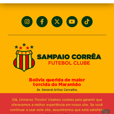
Bolívia querida de maior
torcida do Maranhão
Av. General Arthur Carvalho,
Turu Velho – São Luís-MA – CEP: 65066-320
Olá, Universo Tricolor! Usamos cookies para garantir que
Email: marketing@sampaiocorreafc.com.br
oferecemos a melhor experiência em nosso site. Se você
© 2021 • Sampaio Corrêa Futebol Clube
continuar a usar este site, assumiremos que está satisfeito
Web Design:
MP Marketing, Promo e Digital