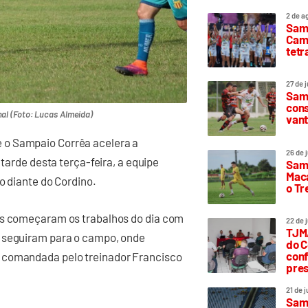
2 de a
Sam
Camp
tetr
27 de 
Samp
cons
nal (Foto: Lucas Almeida)
vant
 o Sampaio Corrêa acelera a
26 de 
 tarde desta terça-feira, a equipe
Samp
Maca
o diante do Cordino.
o T
res começaram os trabalhos do dia com
22 de 
TJMA
s seguiram para o campo, onde
do C
conf
 comandada pelo treinador Francisco
pres
21 de 
Samp