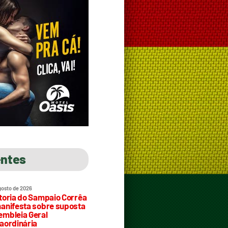
entes
gosto de 2026
toria do Sampaio Corrêa
anifesta sobre suposta
mbleia Geral
aordinária