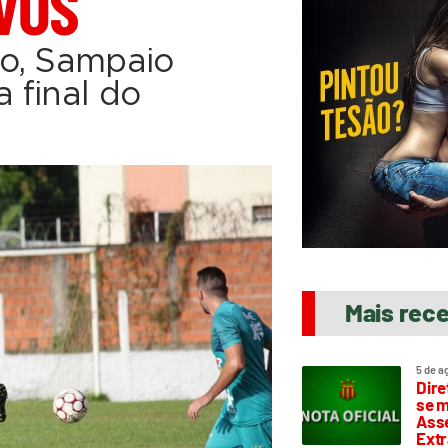
VOS
do, Sampaio
 final do
Mais rec
5 de a
Dire
se m
Asse
Extr