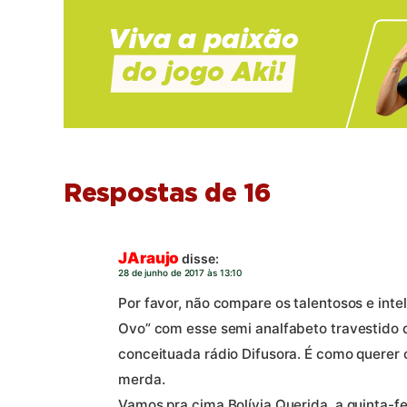
Respostas de 16
JAraujo
disse:
28 de junho de 2017 às 13:10
Por favor, não compare os talentosos e inte
Ovo” com esse semi analfabeto travestido 
conceituada rádio Difusora. É como querer
merda.
Vamos pra cima Bolívia Querida, a quinta-fe