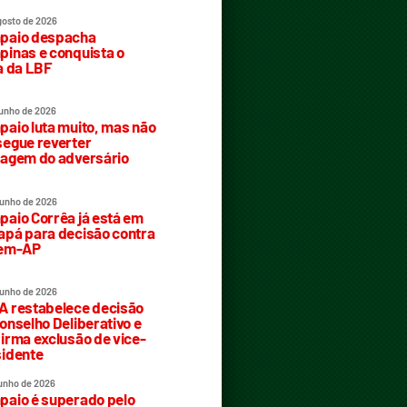
gosto de 2026
paio despacha
inas e conquista o
a da LBF
junho de 2026
aio luta muito, mas não
egue reverter
agem do adversário
junho de 2026
aio Corrêa já está em
pá para decisão contra
rem-AP
junho de 2026
 restabelece decisão
onselho Deliberativo e
irma exclusão de vice-
idente
junho de 2026
aio é superado pelo