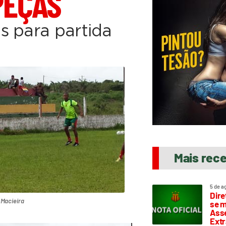
PEÇAS
s para partida
Mais rec
5 de a
Dire
 Macieira
se m
Asse
Extr