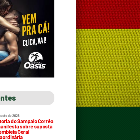
entes
gosto de 2026
toria do Sampaio Corrêa
anifesta sobre suposta
mbleia Geral
aordinária