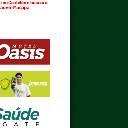
 no Castelão e buscará
ção em Macapá