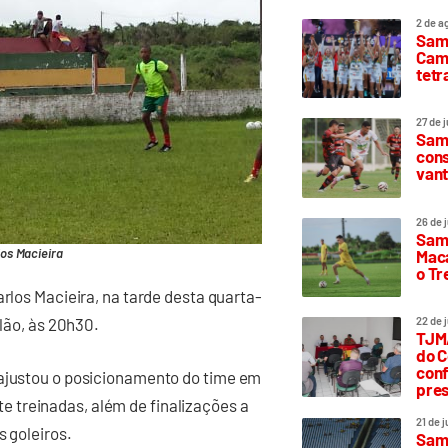
2 de a
Sam
Camp
tetr
27 de 
Samp
cons
vant
26 de 
Samp
os Macieira
Maca
o T
arlos Macieira, na tarde desta quarta-
elão, às 20h30.
22 de 
TJMA
do C
conf
 ajustou o posicionamento do time em
pres
 treinadas, além de finalizações a
21 de 
s goleiros.
Samp