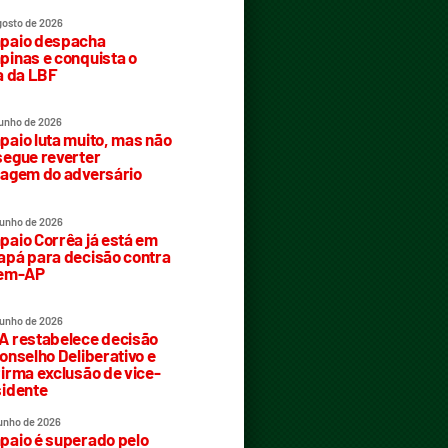
gosto de 2026
paio despacha
inas e conquista o
a da LBF
junho de 2026
aio luta muito, mas não
egue reverter
agem do adversário
junho de 2026
aio Corrêa já está em
pá para decisão contra
rem-AP
junho de 2026
 restabelece decisão
onselho Deliberativo e
irma exclusão de vice-
idente
junho de 2026
aio é superado pelo