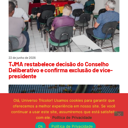
22 de junho de 2026
TJMA restabelece decisão do Conselho
Deliberativo e confirma exclusão de vice-
presidente
Olá, Universo Tricolor! Usamos cookies para garantir que
oferecemos a melhor experiência em nosso site. Se você
continuar a usar este site, assumiremos que está satisfeito
com ele.
Política de Privacidade
Ok
Política de Privacidade