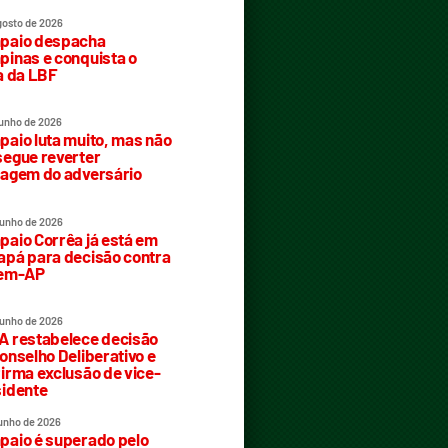
gosto de 2026
paio despacha
inas e conquista o
a da LBF
junho de 2026
aio luta muito, mas não
egue reverter
agem do adversário
junho de 2026
aio Corrêa já está em
pá para decisão contra
rem-AP
junho de 2026
 restabelece decisão
onselho Deliberativo e
irma exclusão de vice-
idente
junho de 2026
aio é superado pelo