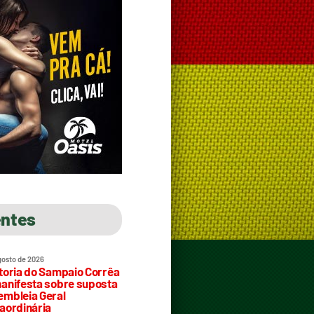
entes
gosto de 2026
toria do Sampaio Corrêa
anifesta sobre suposta
mbleia Geral
aordinária