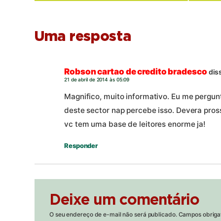
Uma resposta
Robson cartao de credito bradesco
dis
21 de abril de 2014 às 05:09
Magnifico, muito informativo. Eu me pergunt
deste sector nap percebe isso. Devera pross
vc tem uma base de leitores enorme ja!
Responder
Deixe um comentário
O seu endereço de e-mail não será publicado.
Campos obriga