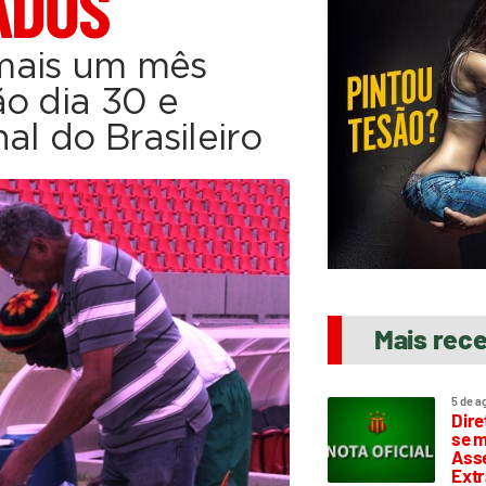
ADOS
mais um mês
o dia 30 e
al do Brasileiro
Mais rec
5 de a
Dire
se m
Asse
Extr