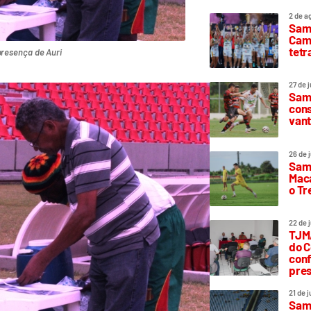
2 de a
Sam
Camp
tetr
presença de Auri
27 de 
Samp
cons
vant
26 de 
Samp
Maca
o T
22 de 
TJMA
do C
conf
pres
21 de 
Samp