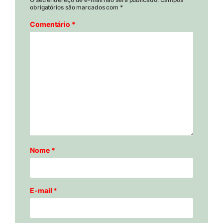
obrigatórios são marcados com
*
Comentário
*
Nome
*
E-mail
*