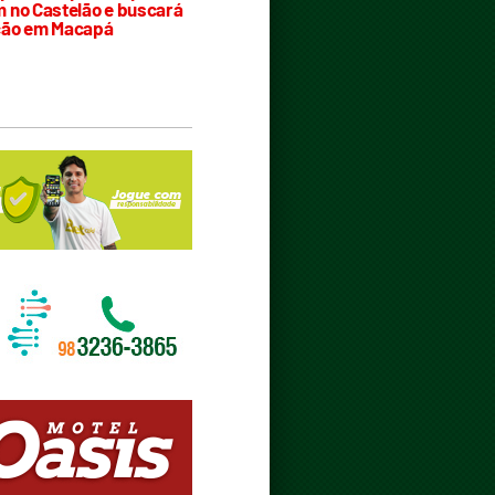
 no Castelão e buscará
ção em Macapá