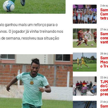
2 de a
Sam
Camp
tetr
io ganhou mais um reforço para o
27 de 
nos. O jogador já vinha treinando nos
Samp
cons
m de semana, resolveu sua situação
vant
26 de 
Samp
Maca
o T
22 de 
TJMA
do C
conf
pres
21 de 
Samp