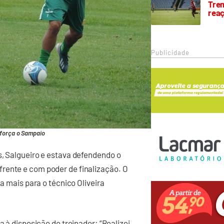
Trem
rea
Publicidade
eforça o Sampaio
s, Salgueiro e estava defendendo o
rente e com poder de finalização. O
 a mais para o técnico Oliveira
a à disposição do treinador: “Realizei