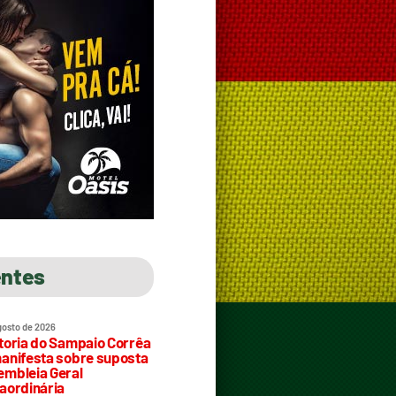
entes
gosto de 2026
toria do Sampaio Corrêa
anifesta sobre suposta
mbleia Geral
aordinária