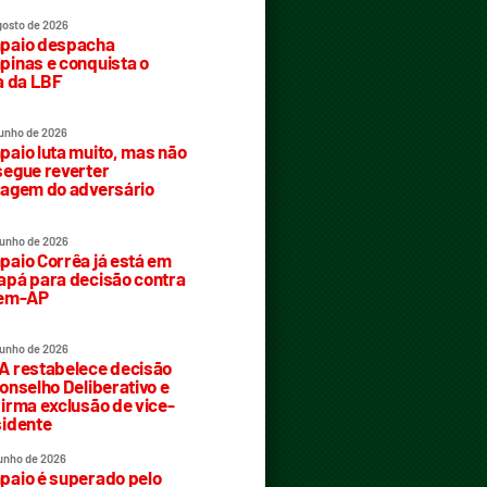
gosto de 2026
paio despacha
inas e conquista o
a da LBF
junho de 2026
aio luta muito, mas não
egue reverter
agem do adversário
junho de 2026
aio Corrêa já está em
pá para decisão contra
rem-AP
junho de 2026
 restabelece decisão
onselho Deliberativo e
irma exclusão de vice-
idente
junho de 2026
aio é superado pelo