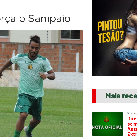
força o Sampaio
Mais rec
5 de a
Dire
se m
Asse
Extr