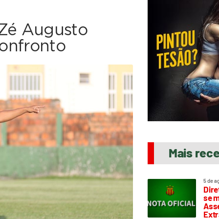
 Zé Augusto
confronto
Mais rec
5 de a
Dire
se m
Asse
Extr