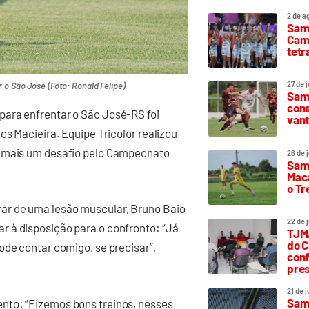
2 de a
Sam
Camp
tetr
27 de 
 o São José (Foto: Ronald Felipe)
Samp
cons
para enfrentar o São José-RS foi
vant
os Macieira. Equipe Tricolor realizou
a mais um desafio pelo Campeonato
26 de 
Samp
Maca
o T
ar de uma lesão muscular, Bruno Baio
22 de 
 à disposição para o confronto: “Já
TJMA
do C
ode contar comigo, se precisar”,
conf
pres
21 de 
Samp
nto: “Fizemos bons treinos, nesses