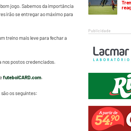
Trem
um bom jogo. Sabemos da importância
rea
res irão se entregar ao máximo para
Publicidade
 treino mais leve para fechar a
a nos postos credenciados.
te
futebolCARD.com
.
 são os seguintes: