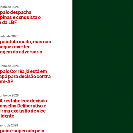
gosto de 2026
paio despacha
inas e conquista o
a da LBF
junho de 2026
aio luta muito, mas não
egue reverter
agem do adversário
junho de 2026
aio Corrêa já está em
pá para decisão contra
rem-AP
junho de 2026
 restabelece decisão
onselho Deliberativo e
irma exclusão de vice-
idente
junho de 2026
aio é superado pelo