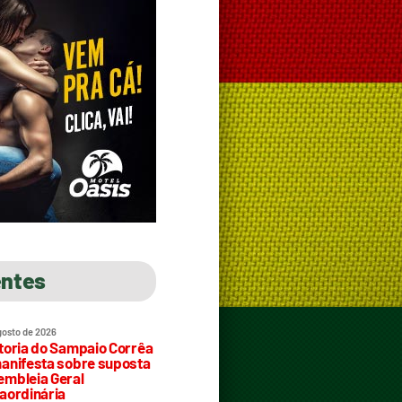
entes
gosto de 2026
toria do Sampaio Corrêa
anifesta sobre suposta
mbleia Geral
aordinária