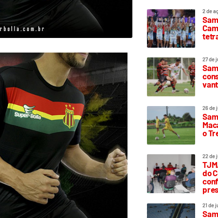
2 de a
Sam
Camp
tetr
27 de 
Samp
cons
vant
26 de 
Samp
Maca
o T
22 de 
TJMA
do C
conf
pres
21 de 
Samp