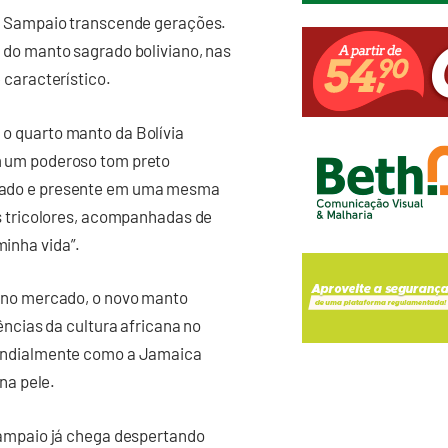
do Sampaio transcende gerações.
 do manto sagrado boliviano, nas
 característico.
o quarto manto da Bolívia
m um poderoso tom preto
sado e presente em uma mesma
as tricolores, acompanhadas de
inha vida”.
e no mercado, o novo manto
ências da cultura africana no
mundialmente como a Jamaica
 na pele.
Sampaio já chega despertando