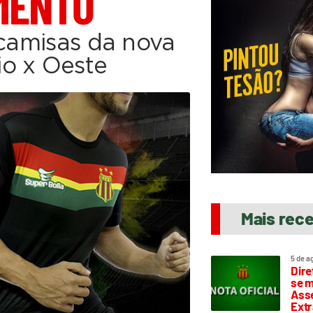
MENTO
 camisas da nova
o x Oeste
Mais rec
5 de a
Dire
se m
Asse
Extr