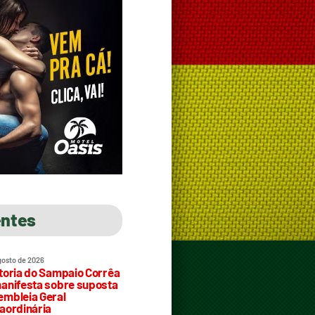
entes
gosto de 2026
toria do Sampaio Corrêa
anifesta sobre suposta
mbleia Geral
aordinária