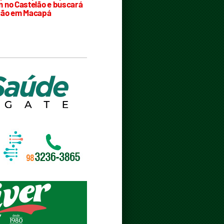
 no Castelão e buscará
ção em Macapá