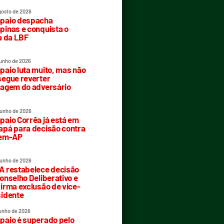
gosto de 2026
paio despacha
inas e conquista o
a da LBF
junho de 2026
aio luta muito, mas não
egue reverter
agem do adversário
junho de 2026
aio Corrêa já está em
pá para decisão contra
rem-AP
junho de 2026
 restabelece decisão
onselho Deliberativo e
irma exclusão de vice-
idente
junho de 2026
aio é superado pelo