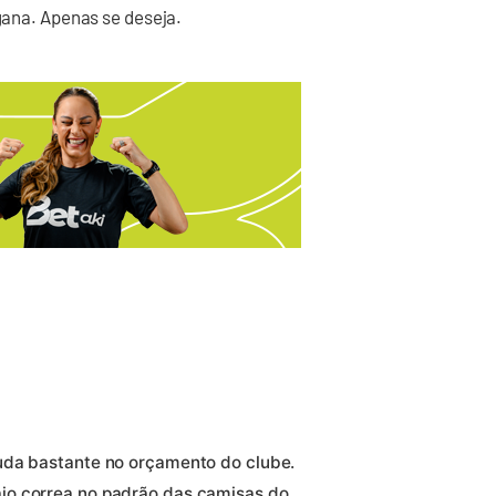
ana. Apenas se deseja.
uda bastante no orçamento do clube.
io correa no padrão das camisas do