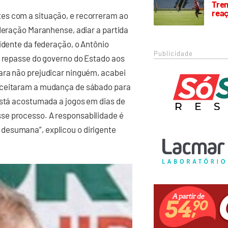
Trem
rea
es com a situação, e recorreram ao
ederação Maranhense, adiar a partida
idente da federação, o Antônio
Publicidade
o repasse do governo do Estado aos
ara não prejudicar ninguém, acabei
aceitaram a mudança de sábado para
está acostumada a jogos em dias de
se processo. A responsabilidade é
desumana”, explicou o dirigente