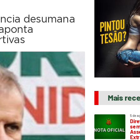
uência desumana
 aponta
rtivas
Mais rec
5 de a
Dire
se m
Asse
Extr