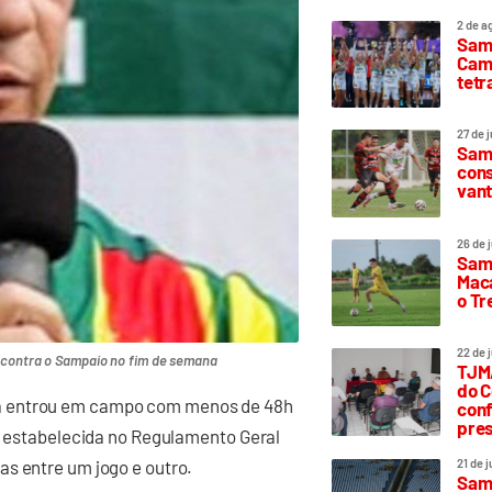
2 de a
Sam
Camp
tetr
27 de 
Samp
cons
vant
26 de 
Samp
Maca
o T
22 de 
 contra o Sampaio no fim de semana
TJMA
do C
a entrou em campo com menos de 48h
conf
pres
ra estabelecida no Regulamento Geral
as entre um jogo e outro.
21 de 
Samp