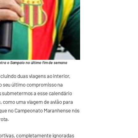
ntra o Sampaio no último fim de semana
luindo duas viagens ao interior,
 o seu último compromisso na
nos submetermos a esse calendário
s, como uma viagem de avião para
 já que no Campeonato Maranhense nós
rota.
portivas, completamente ignoradas