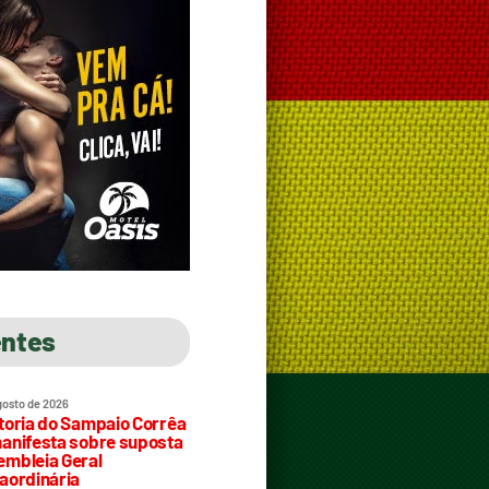
entes
gosto de 2026
toria do Sampaio Corrêa
anifesta sobre suposta
mbleia Geral
aordinária