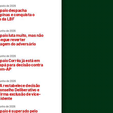
gosto de 2026
paio despacha
inas e conquista o
a da LBF
junho de 2026
aio luta muito, mas não
egue reverter
agem do adversário
junho de 2026
aio Corrêa já está em
pá para decisão contra
rem-AP
junho de 2026
 restabelece decisão
onselho Deliberativo e
irma exclusão de vice-
idente
junho de 2026
aio é superado pelo