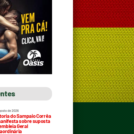
entes
gosto de 2026
toria do Sampaio Corrêa
anifesta sobre suposta
mbleia Geral
aordinária