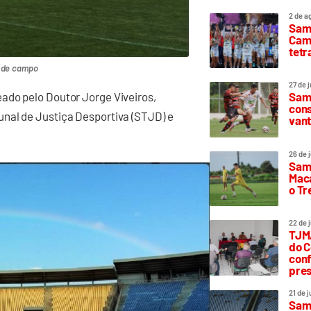
2 de a
Sam
Camp
tetr
 de campo
27 de 
ado pelo Doutor Jorge Viveiros,
Samp
cons
nal de Justiça Desportiva (STJD) e
vant
26 de 
Samp
Maca
o T
22 de 
TJMA
do C
conf
pres
21 de 
Samp