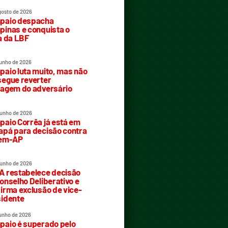
gosto de 2026
paio despacha
inas e conquista o
a da LBF
junho de 2026
aio luta muito, mas não
egue reverter
agem do adversário
junho de 2026
aio Corrêa já está em
pá para decisão contra
rem-AP
junho de 2026
 restabelece decisão
onselho Deliberativo e
irma exclusão de vice-
idente
junho de 2026
aio é superado pelo