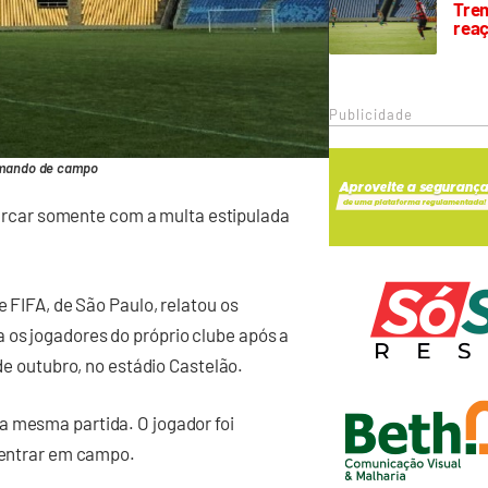
Trem
rea
Publicidade
 mando de campo
e arcar somente com a multa estipulada
e FIFA, de São Paulo, relatou os
 os jogadores do próprio clube após a
 de outubro, no estádio Castelão.
a mesma partida. O jogador foi
a entrar em campo.