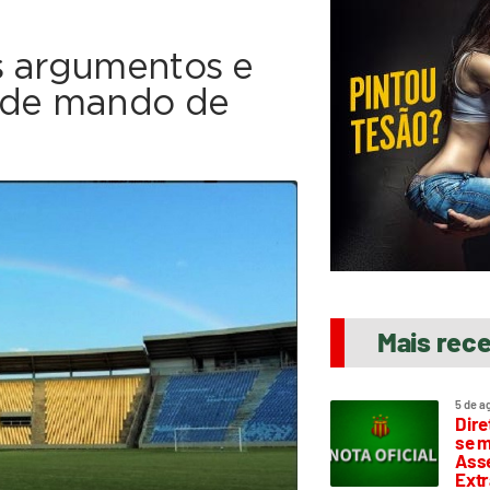
s argumentos e
a de mando de
Mais rec
5 de a
Dire
se m
Asse
Extr