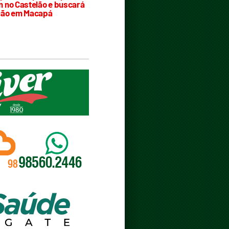
 no Castelão e buscará
ção em Macapá