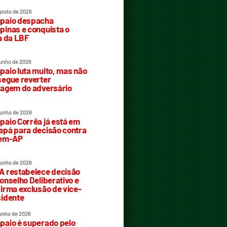
gosto de 2026
paio despacha
inas e conquista o
a da LBF
junho de 2026
aio luta muito, mas não
egue reverter
agem do adversário
junho de 2026
aio Corrêa já está em
pá para decisão contra
rem-AP
junho de 2026
 restabelece decisão
onselho Deliberativo e
irma exclusão de vice-
idente
junho de 2026
aio é superado pelo