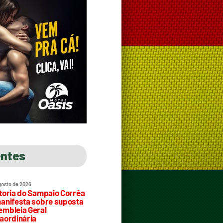
entes
gosto de 2026
toria do Sampaio Corrêa
anifesta sobre suposta
mbleia Geral
aordinária