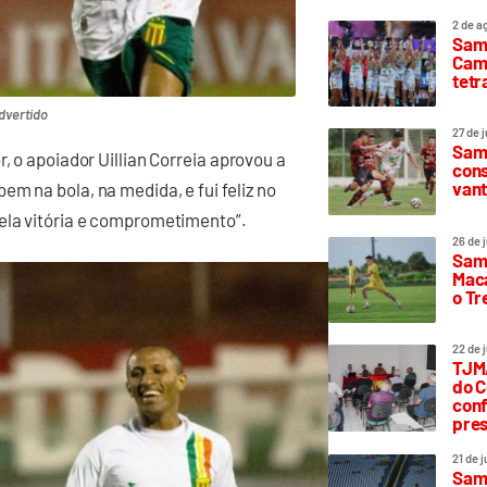
2 de a
Sam
Camp
tetr
advertido
27 de 
Samp
, o apoiador Uillian Correia aprovou a
cons
vant
m na bola, na medida, e fui feliz no
pela vitória e comprometimento”.
26 de 
Samp
Maca
o T
22 de 
TJMA
do C
conf
pres
21 de 
Samp