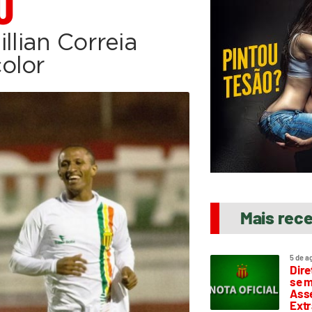
O
llian Correia
olor
Mais rec
5 de a
Dire
se m
Asse
Extr