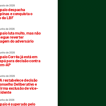
gosto de 2026
paio despacha
inas e conquista o
a da LBF
junho de 2026
aio luta muito, mas não
egue reverter
agem do adversário
junho de 2026
aio Corrêa já está em
pá para decisão contra
rem-AP
junho de 2026
 restabelece decisão
onselho Deliberativo e
irma exclusão de vice-
idente
junho de 2026
aio é superado pelo