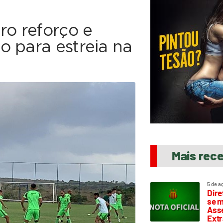
ro reforço e
o para estreia na
Mais rec
5 de a
Dire
se m
Asse
Extr