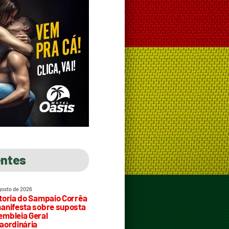
entes
gosto de 2026
toria do Sampaio Corrêa
anifesta sobre suposta
mbleia Geral
aordinária