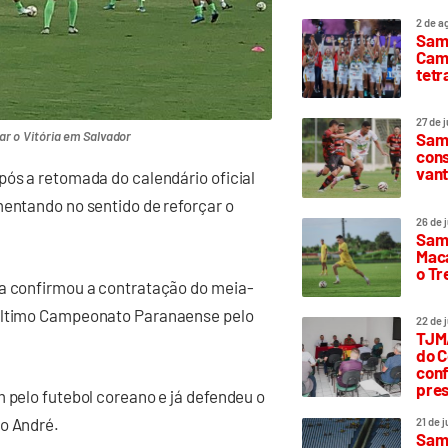
2 de a
Sam
Camp
tetr
27 de 
ar o Vitória em Salvador
Samp
cons
vant
pós a retomada do calendário oficial
mentando no sentido de reforçar o
26 de 
Samp
Maca
o T
ta confirmou a contratação do meia-
 último Campeonato Paranaense pelo
22 de 
TJMA
do C
conf
pres
m pelo futebol coreano e já defendeu o
to André.
21 de 
Samp