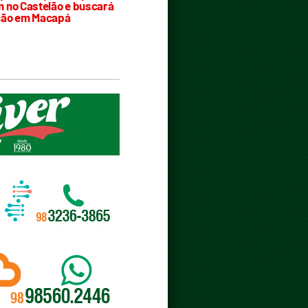
 no Castelão e buscará
ção em Macapá