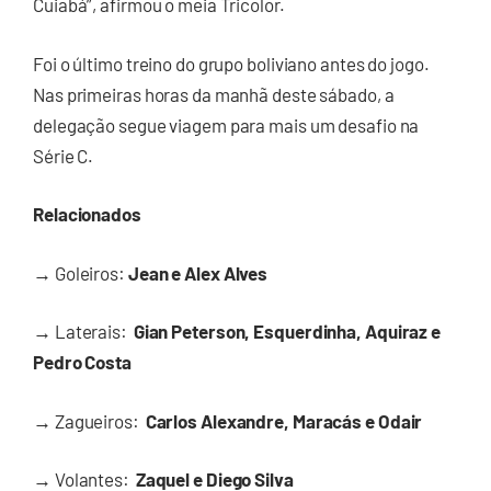
Cuiabá”, afirmou o meia Tricolor.
Foi o último treino do grupo boliviano antes do jogo.
Nas primeiras horas da manhã deste sábado, a
delegação segue viagem para mais um desafio na
Série C.
Relacionados
→
Goleiros:
Jean e Alex Alves
→
Laterais:
Gian Peterson, Esquerdinha, Aquiraz e
Pedro Costa
→
Zagueiros:
Carlos Alexandre, Maracás e Odair
→
Volantes:
Zaquel e Diego Silva