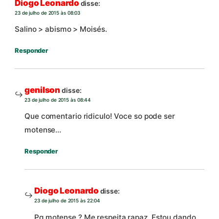
Diogo Leonardo
disse:
23 de julho de 2015 às 08:03
Salino > abismo > Moisés.
Responder
genilson
disse:
23 de julho de 2015 às 08:44
Que comentario ridiculo! Voce so pode ser
motense…
Responder
Diogo Leonardo
disse:
23 de julho de 2015 às 22:04
Pq motense ? Me respeita rapaz. Estou dando