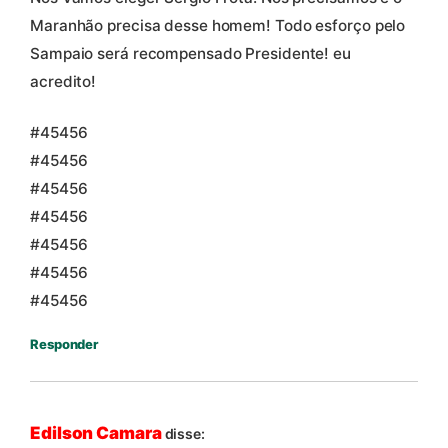
Maranhão precisa desse homem! Todo esforço pelo
Sampaio será recompensado Presidente! eu
acredito!
#45456
#45456
#45456
#45456
#45456
#45456
#45456
Responder
Edilson Camara
disse: