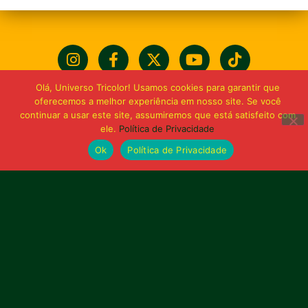
Olá, Universo Tricolor! Usamos cookies para garantir que
oferecemos a melhor experiência em nosso site. Se você
continuar a usar este site, assumiremos que está satisfeito com
ele.
Política de Privacidade
Ok
Política de Privacidade
Bolívia querida de maior
torcida do Maranhão
Av. General Arthur Carvalho,
Turu Velho – São Luís-MA – CEP: 65066-320
Email: marketing@sampaiocorreafc.com.br
© 2021 • Sampaio Corrêa Futebol Clube
Web Design:
MP Marketing, Promo e Digital