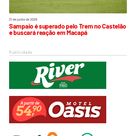
21 de junho de 2026
Sampaio é superado pelo Trem no Castelão
e buscará reação em Macapá
Publicidade