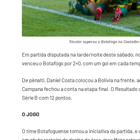
Tricolor superou o Botafogo no Castelão (
Em partida disputada na tarde/noite deste sábado, n
venceu o Botafogo por 2×0, com um gol em cada tem
De pênalti, Daniel Costa colocou a Bolívia na frente, 
Campana fechou a conta na etapa final. O Resultado c
Série B com 12 pontos.
O JOGO
O time Botafoguense tomou a iniciativa da partida, e
em chute rasteiro de dentro da área, mas Mota estava