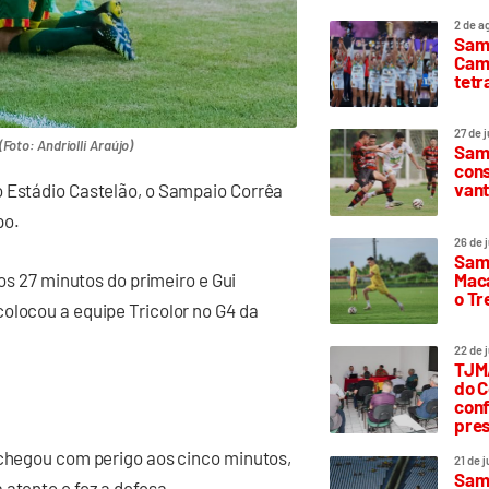
2 de a
Sam
Camp
tetr
27 de 
Foto: Andriolli Araújo)
Samp
cons
vant
o Estádio Castelão, o Sampaio Corrêa
po.
26 de 
Samp
Maca
aos 27 minutos do primeiro e Gui
o T
olocou a equipe Tricolor no G4 da
22 de 
TJMA
do C
conf
pres
 chegou com perigo aos cinco minutos,
21 de 
Samp
 atento e fez a defesa.