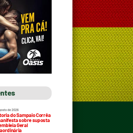
entes
gosto de 2026
toria do Sampaio Corrêa
anifesta sobre suposta
mbleia Geral
aordinária