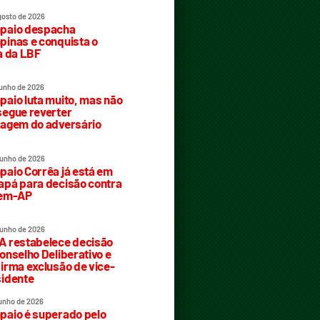
gosto de 2026
paio despacha
inas e conquista o
a da LBF
junho de 2026
aio luta muito, mas não
egue reverter
agem do adversário
junho de 2026
aio Corrêa já está em
pá para decisão contra
rem-AP
junho de 2026
 restabelece decisão
onselho Deliberativo e
irma exclusão de vice-
idente
junho de 2026
aio é superado pelo