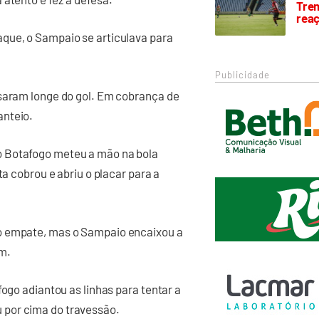
Trem
rea
que, o Sampaio se articulava para
Publicidade
ssaram longe do gol. Em cobrança de
anteio.
o Botafogo meteu a mão na bola
ta cobrou e abriu o placar para a
o empate, mas o Sampaio encaixou a
m.
fogo adiantou as linhas para tentar a
 por cima do travessão.