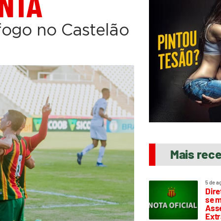
ONTA
fogo no Castelão
Mais rec
5 de a
Dire
se m
Asse
Extr