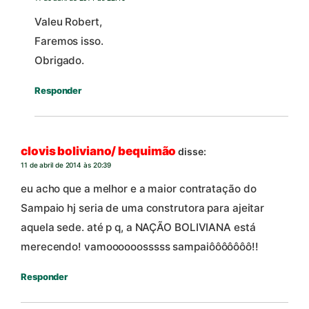
Valeu Robert,
Faremos isso.
Obrigado.
Responder
clovis boliviano/ bequimão
disse:
11 de abril de 2014 às 20:39
eu acho que a melhor e a maior contratação do
Sampaio hj seria de uma construtora para ajeitar
aquela sede. até p q, a NAÇÃO BOLIVIANA está
merecendo! vamoooooosssss sampaiôôôôôôô!!
Responder