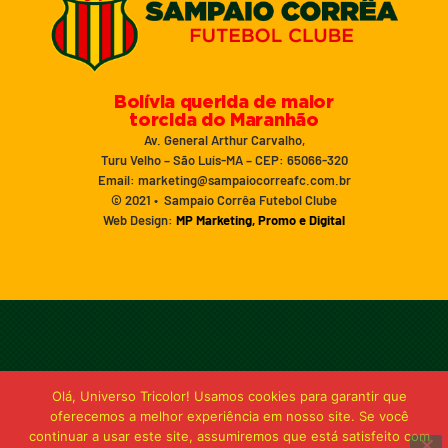
Bolívia querida de maior
torcida do Maranhão
Av. General Arthur Carvalho,
Turu Velho – São Luís-MA – CEP: 65066-320
Email: marketing@sampaiocorreafc.com.br
© 2021 • Sampaio Corrêa Futebol Clube
Web Design:
MP Marketing, Promo e Digital
Olá, Universo Tricolor! Usamos cookies para garantir que
oferecemos a melhor experiência em nosso site. Se você
continuar a usar este site, assumiremos que está satisfeito com