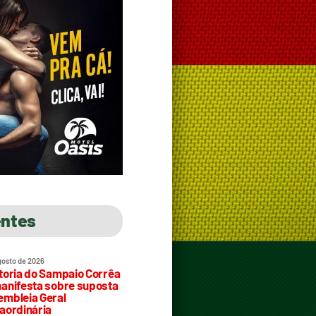
entes
gosto de 2026
toria do Sampaio Corrêa
anifesta sobre suposta
mbleia Geral
aordinária