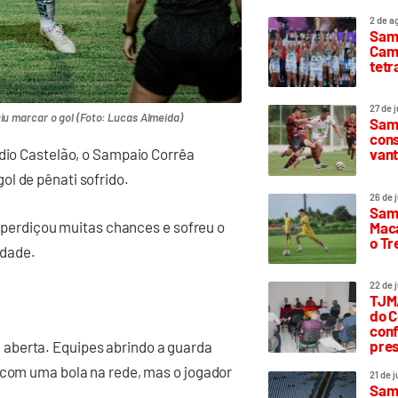
2 de a
Sam
Camp
tetr
27 de 
iu marcar o gol (Foto: Lucas Almeida)
Samp
cons
vant
ádio Castelão, o Sampaio Corrêa
ol de pênati sofrido.
26 de 
Samp
desperdiçou muitas chances e sofreu o
Maca
o T
idade.
22 de 
TJMA
do C
conf
pres
aberta. Equipes abrindo a guarda
 com uma bola na rede, mas o jogador
21 de 
Samp