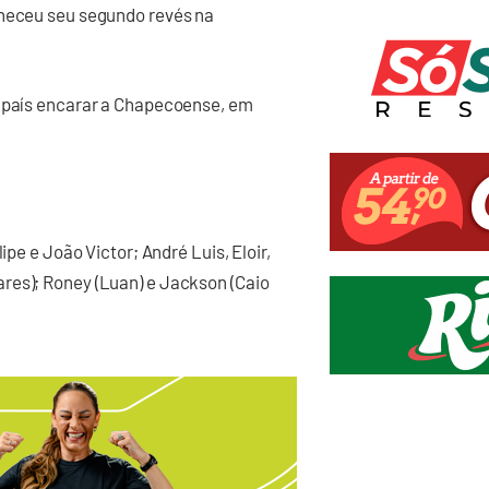
nheceu seu segundo revés na
o país encarar a Chapecoense, em
ipe e João Victor; André Luis, Eloir,
res); Roney (Luan) e Jackson (Caio