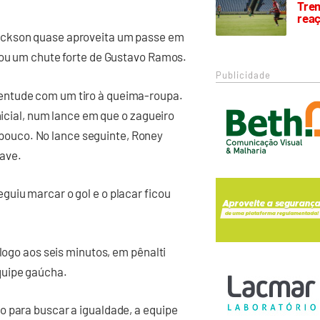
Trem
rea
ackson quase aproveita um passe em
vou um chute forte de Gustavo Ramos.
Publicidade
entude com um tiro à queima-roupa.
nicial, num lance em que o zagueiro
or pouco. No lance seguinte, Roney
ave.
uiu marcar o gol e o placar ficou
 logo aos seis minutos, em pênalti
quipe gaúcha.
o para buscar a igualdade, a equipe