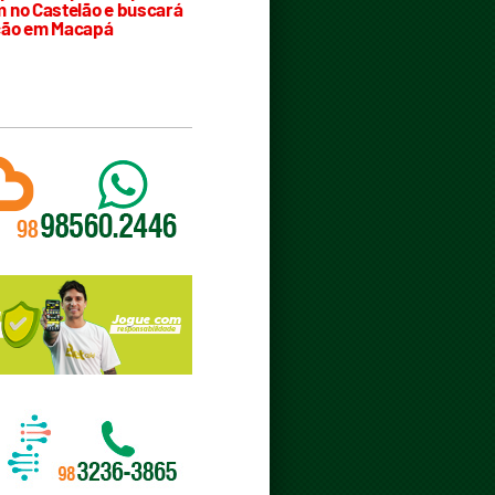
 no Castelão e buscará
ção em Macapá