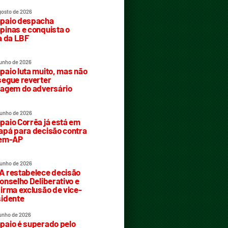
gosto de 2026
paio despacha
inas e conquista o
a da LBF
junho de 2026
aio luta muito, mas não
egue reverter
agem do adversário
junho de 2026
aio Corrêa já está em
pá para decisão contra
rem-AP
junho de 2026
 restabelece decisão
onselho Deliberativo e
irma exclusão de vice-
idente
junho de 2026
aio é superado pelo