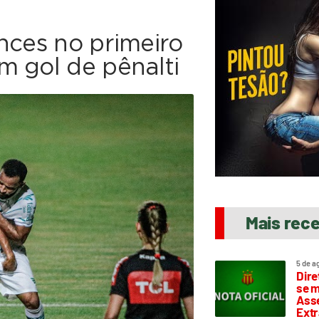
nces no primeiro
m gol de pênalti
Mais rec
5 de a
Dire
se m
Asse
Extr