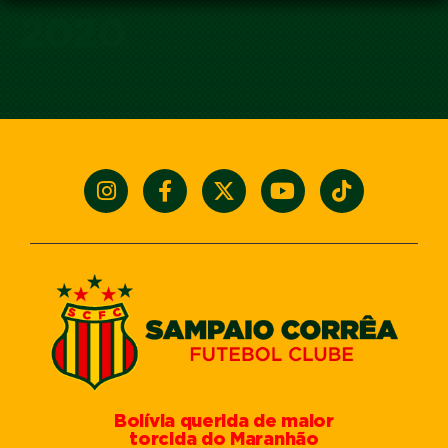
2020
Bolívia querida de maior
torcida do Maranhão