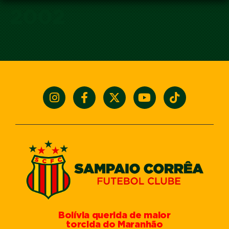
2002
Bolívia querida de maior
torcida do Maranhão