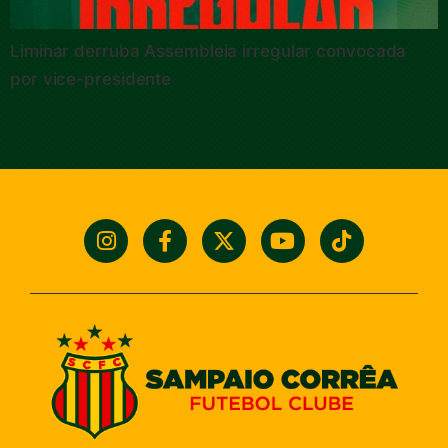
Liminar derruba Assembleia irregular convocada
por vice-presidente