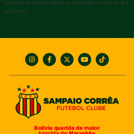
Sampaio atropela o Moto no Castelão e entra no G4
da Série D
Bolívia querida de maior
torcida do Maranhão