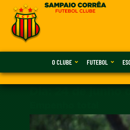
O CLUBE
FUTEBOL
ES
Dia:
24 de junho 
Empenho total