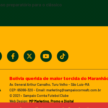
so preparatório para o clássico
Bolívia querida de maior torcida do Maranhã
Av. General Arthur Carvalho, Turu Velho – São Luís-MA
CEP: 65066-320 – Email: marketing@sampaiocorreafc.com.br
© 2021 • Sampaio Corrêa Futebol Clube
Web Design:
MP Marketing, Promo e Digital