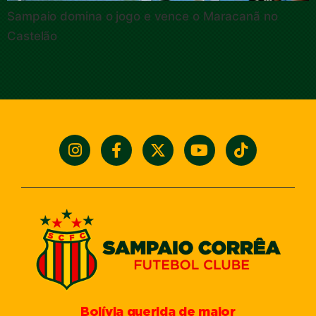
Sampaio domina o jogo e vence o Maracanã no
Castelão
Bolívia querida de maior